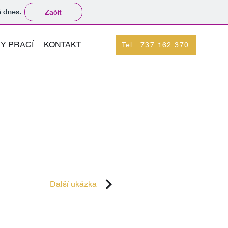
tě dnes.
Začít
Y PRACÍ
KONTAKT
Tel.: 737 162 370
Další ukázka