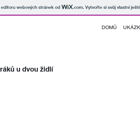
v editoru webových stránek od
.com
. Vytvořte si svůj vlastní ješ
DOMŮ
UKÁZK
áků u dvou židlí